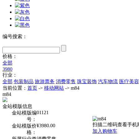
编号搜索：
价格：
全部
3980
行业：
全部
包装制品
旅游票务
消费零售
珠宝装饰
汽车物流
医疗美容
当前位置：
首页
->
移动网站
-> m84
m84
金站模版信息
01121
金站模版编
号：
扫描二维码查看手机
¥3980.00
金站模版价
加入购物车
格：
所属行业类
消费零售